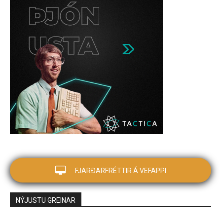
FJARÐARFRÉTTIR Á VEFAPPI
NÝJUSTU GREINAR