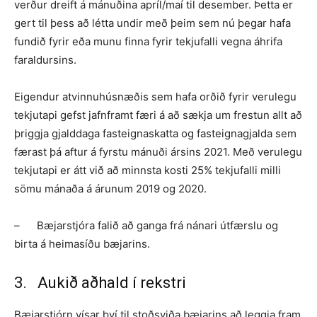
verður dreift á mánuðina apríl/maí til desember. Þetta er
gert til þess að létta undir með þeim sem nú þegar hafa
fundið fyrir eða munu finna fyrir tekjufalli vegna áhrifa
faraldursins.
Eigendur atvinnuhúsnæðis sem hafa orðið fyrir verulegu
tekjutapi gefst jafnframt færi á að sækja um frestun allt að
þriggja gjalddaga fasteignaskatta og fasteignagjalda sem
færast þá aftur á fyrstu mánuði ársins 2021. Með verulegu
tekjutapi er átt við að minnsta kosti 25% tekjufalli milli
sömu mánaða á árunum 2019 og 2020.
– Bæjarstjóra falið að ganga frá nánari útfærslu og
birta á heimasíðu bæjarins.
3. Aukið aðhald í rekstri
Bæjarstjórn vísar því til stoðsviða bæjarins að leggja fram