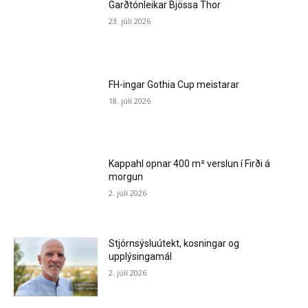
Garðtónleikar Bjössa Thor
23. júlí 2026
FH-ingar Gothia Cup meistarar
18. júlí 2026
Kappahl opnar 400 m² verslun í Firði á
morgun
2. júlí 2026
Stjórnsýsluútekt, kosningar og
upplýsingamál
2. júlí 2026