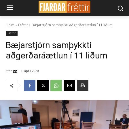
Heim
Fréttir
Bæjarstjórn samþykkti aðgerðaráætlun í 11 liðum
Fréttir
Bæjarstjórn samþykkti
aðgerðaráætlun í 11 liðum
Eftir
gg
1. apríl 2020