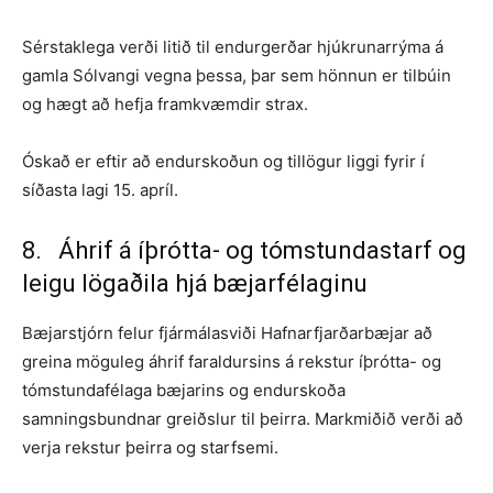
Sérstaklega verði litið til endurgerðar hjúkrunarrýma á
gamla Sólvangi vegna þessa, þar sem hönnun er tilbúin
og hægt að hefja framkvæmdir strax.
Óskað er eftir að endurskoðun og tillögur liggi fyrir í
síðasta lagi 15. apríl.
8. Áhrif á íþrótta- og tómstundastarf og
leigu lögaðila hjá bæjarfélaginu
Bæjarstjórn felur fjármálasviði Hafnarfjarðarbæjar að
greina möguleg áhrif faraldursins á rekstur íþrótta- og
tómstundafélaga bæjarins og endurskoða
samningsbundnar greiðslur til þeirra. Markmiðið verði að
verja rekstur þeirra og starfsemi.