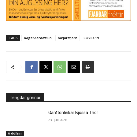
TAGS
aðgerðaráætlun
bæjarstjórn
COVID-19
Tengdar greinar
Garðtónleikar Bjössa Thor
23. júlí 2026
Á döfinni