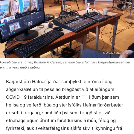
Forseti bæjarstjórnar, Kristinn Andersen, var einn bæjarfulltrúa í bæjarstjórnarsalnum
en hinir voru með á netinu.
Bæjarstjórn Hafnarfjarðar samþykkti einróma í dag
aðgerðaáætlun til þess að bregðast við afleiðingum
COVID-19 faraldursins. Áætlunin er í 11 liðum þar sem
heilsa og velferð íbúa og starfsfólks Hafnarfjarðarbæjar
er sett í forgang, samhliða því sem brugðist er við
efnahagslegum áhrifum faraldursins á íbúa, félög og
fyrirtæki, auk sveitarfélagsins sjálfs skv. tilkynningu frá