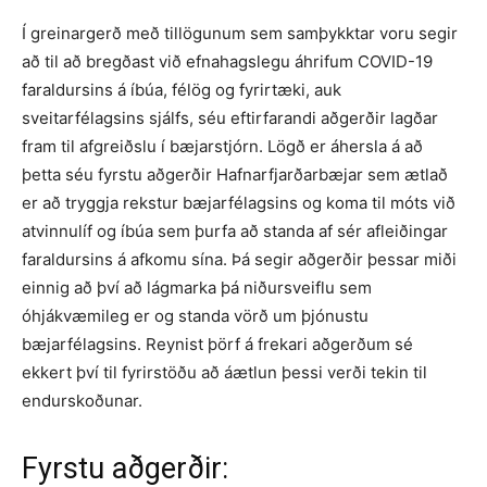
Í greinargerð með tillögunum sem samþykktar voru segir
að til að bregðast við efnahagslegu áhrifum COVID-19
faraldursins á íbúa, félög og fyrirtæki, auk
sveitarfélagsins sjálfs, séu eftirfarandi aðgerðir lagðar
fram til afgreiðslu í bæjarstjórn. Lögð er áhersla á að
þetta séu fyrstu aðgerðir Hafnarfjarðarbæjar sem ætlað
er að tryggja rekstur bæjarfélagsins og koma til móts við
atvinnulíf og íbúa sem þurfa að standa af sér afleiðingar
faraldursins á afkomu sína. Þá segir aðgerðir þessar miði
einnig að því að lágmarka þá niðursveiflu sem
óhjákvæmileg er og standa vörð um þjónustu
bæjarfélagsins. Reynist þörf á frekari aðgerðum sé
ekkert því til fyrirstöðu að áætlun þessi verði tekin til
endurskoðunar.
Fyrstu aðgerðir: