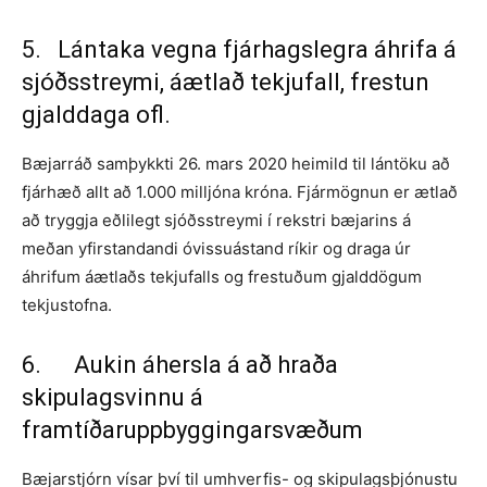
5. Lántaka vegna fjárhagslegra áhrifa á
sjóðsstreymi, áætlað tekjufall, frestun
gjalddaga ofl.
Bæjarráð samþykkti 26. mars 2020 heimild til lántöku að
fjárhæð allt að 1.000 milljóna króna. Fjármögnun er ætlað
að tryggja eðlilegt sjóðsstreymi í rekstri bæjarins á
meðan yfirstandandi óvissuástand ríkir og draga úr
áhrifum áætlaðs tekjufalls og frestuðum gjalddögum
tekjustofna.
6. Aukin áhersla á að hraða
skipulagsvinnu á
framtíðaruppbyggingarsvæðum
Bæjarstjórn vísar því til umhverfis- og skipulagsþjónustu