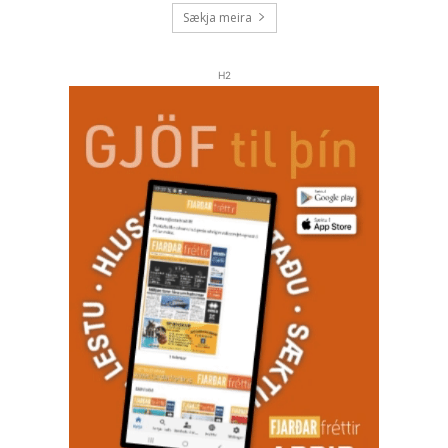
Sækja meira
H2