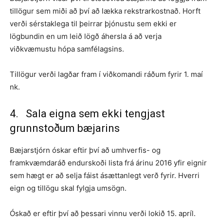
tillögur sem miði að því að lækka rekstrarkostnað. Horft
verði sérstaklega til þeirrar þjónustu sem ekki er
lögbundin en um leið lögð áhersla á að verja
viðkvæmustu hópa samfélagsins.
Tillögur verði lagðar fram í viðkomandi ráðum fyrir 1. maí
nk.
4. Sala eigna sem ekki tengjast
grunnstoðum bæjarins
Bæjarstjórn óskar eftir því að umhverfis- og
framkvæmdaráð endurskoði lista frá árinu 2016 yfir eignir
sem hægt er að selja fáist ásættanlegt verð fyrir. Hverri
eign og tillögu skal fylgja umsögn.
Óskað er eftir því að þessari vinnu verði lokið 15. apríl.