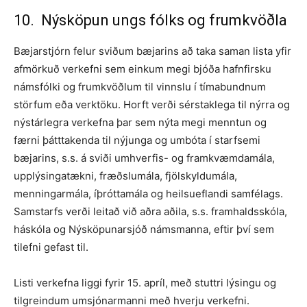
10. Nýsköpun ungs fólks og frumkvöðla
Bæjarstjórn felur sviðum bæjarins að taka saman lista yfir
afmörkuð verkefni sem einkum megi bjóða hafnfirsku
námsfólki og frumkvöðlum til vinnslu í tímabundnum
störfum eða verktöku. Horft verði sérstaklega til nýrra og
nýstárlegra verkefna þar sem nýta megi menntun og
færni þátttakenda til nýjunga og umbóta í starfsemi
bæjarins, s.s. á sviði umhverfis- og framkvæmdamála,
upplýsingatækni, fræðslumála, fjölskyldumála,
menningarmála, íþróttamála og heilsueflandi samfélags.
Samstarfs verði leitað við aðra aðila, s.s. framhaldsskóla,
háskóla og Nýsköpunarsjóð námsmanna, eftir því sem
tilefni gefast til.
Listi verkefna liggi fyrir 15. apríl, með stuttri lýsingu og
tilgreindum umsjónarmanni með hverju verkefni.