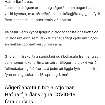
Hafnarfjarðarbæ.
Í þessum tillögum eru einnig aðgerðir sem þegar hafa
verið kynntar, m.a. að leiðrétta leikskólagjöld og gjöld fyrir
frístundaheimili til samræmis við notkun.
Þá hefur verið kynnt fjölgun gjalddaga fasteignaskatta og
-gjalda um einn sem lækkar mánaðarlegt gjald um 12,5%
en heildarupphæð verður sú sama.
Gildistími árskorta á sundstaði og í bókasafn framlengist
sem nemur lokunartíma en aðrar tillögur hafa ekki verið
fullmótaðar og á útfærsla á þeim að liggja fyrir sem allra
fyrst en eigi síðar en 15. apríl og 1. maí.
Aðgerðaáætlun bæjarstjórnar
Hafnarfjarðar vegna COVID-19
faraldursins