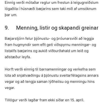
Einnig verði mótaðar reglur um frestun á leigugreiðslum
lögaðila í húsnæði bæjarins sem taki mið af umsóknum
þar um.
9. Menning, listir og skapandi greinar
Bæjarstjórn felur þjónustu- og þróunarsviði að leggja
fram hugmyndir sem eflt geti viðspyrnu menningar- og
listalífs bæjarins og aukið viðburðahald um leið og
aðstæður leyfa.
Horft verði einnig til barnamenningar og verkefna sem
lúta að snjallvæðingu á þjónustu sveitarfélagsins annars
vegar og að tengja saman lýðheilsu og menningu hins
vegar.
Tillögur verði lagðar fram ekki síðar en 15. apríl.