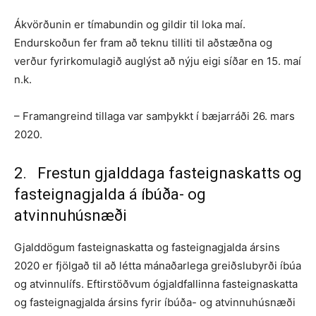
Ákvörðunin er tímabundin og gildir til loka maí.
Endurskoðun fer fram að teknu tilliti til aðstæðna og
verður fyrirkomulagið auglýst að nýju eigi síðar en 15. maí
n.k.
– Framangreind tillaga var samþykkt í bæjarráði 26. mars
2020.
2. Frestun gjalddaga fasteignaskatts og
fasteignagjalda á íbúða- og
atvinnuhúsnæði
Gjalddögum fasteignaskatta og fasteignagjalda ársins
2020 er fjölgað til að létta mánaðarlega greiðslubyrði íbúa
og atvinnulífs. Eftirstöðvum ógjaldfallinna fasteignaskatta
og fasteignagjalda ársins fyrir íbúða- og atvinnuhúsnæði