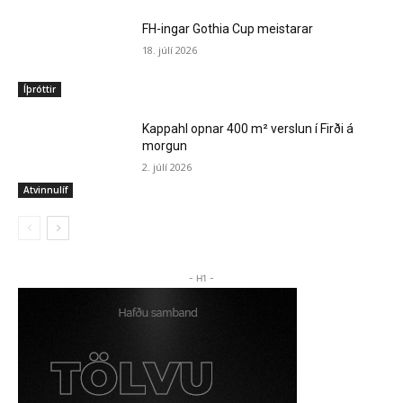
FH-ingar Gothia Cup meistarar
18. júlí 2026
Íþróttir
Kappahl opnar 400 m² verslun í Firði á
morgun
2. júlí 2026
Atvinnulíf
- H1 -