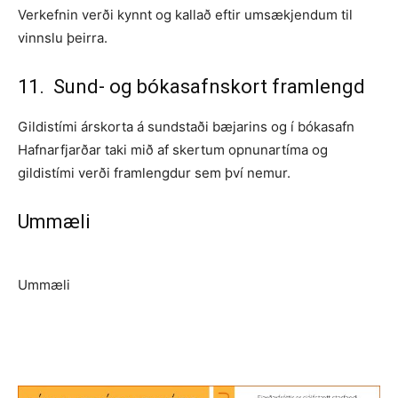
Verkefnin verði kynnt og kallað eftir umsækjendum til
vinnslu þeirra.
11. Sund- og bókasafnskort framlengd
Gildistími árskorta á sundstaði bæjarins og í bókasafn
Hafnarfjarðar taki mið af skertum opnunartíma og
gildistími verði framlengdur sem því nemur.
Ummæli
Ummæli