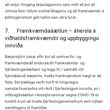
að setja í forgang skipulagsvinnu sem miði að því að
úthluta fleiri lóðum sveitarfélagsins og að framkvæmdir á
þéttingarreitum geti hafist sem allra fyrst.
7. Framkvæmdaáætlun – áhersla á
viðhaldsframkvæmdir og uppbyggingu
innviða
Bæjarstjórn óskar eftir því að umhverfis- og
framkvæmdaráð endurskoði framkvæmda- og
fjárfestingaráætlanir og leggi til, í samráði við
fjármálasvið bæjarins, hvaða framkvæmdum hægt er að
flýta. Sérstaklega verði horft til mögulegra
samstarfsverkefna við ríkið í fjárfestingum innviða, en í
viðbragðsáætlun ríkisstjórnarinnar vegna COVID-19 er
kveðið á um að hraða fjárfestingarverkefnum sem nýtast
samfélaginu til framtíðar.