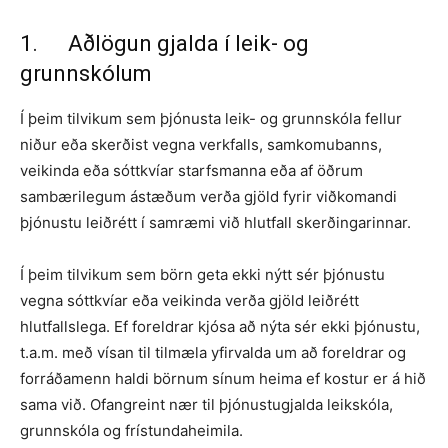
1. Aðlögun gjalda í leik- og
grunnskólum
Í þeim tilvikum sem þjónusta leik- og grunnskóla fellur
niður eða skerðist vegna verkfalls, samkomubanns,
veikinda eða sóttkvíar starfsmanna eða af öðrum
sambærilegum ástæðum verða gjöld fyrir viðkomandi
þjónustu leiðrétt í samræmi við hlutfall skerðingarinnar.
Í þeim tilvikum sem börn geta ekki nýtt sér þjónustu
vegna sóttkvíar eða veikinda verða gjöld leiðrétt
hlutfallslega. Ef foreldrar kjósa að nýta sér ekki þjónustu,
t.a.m. með vísan til tilmæla yfirvalda um að foreldrar og
forráðamenn haldi börnum sínum heima ef kostur er á hið
sama við. Ofangreint nær til þjónustugjalda leikskóla,
grunnskóla og frístundaheimila.