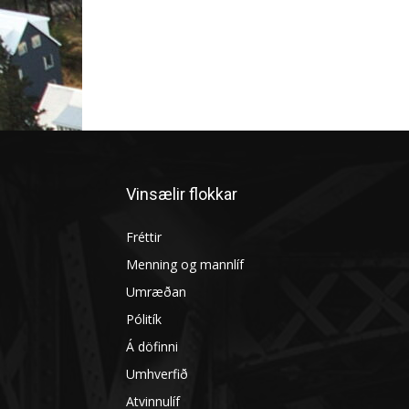
Vinsælir flokkar
Fréttir
Menning og mannlíf
Umræðan
Pólitík
Á döfinni
Umhverfið
Atvinnulíf