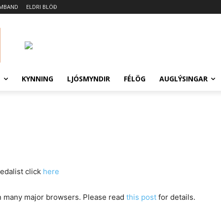
AMBAND
ELDRI BLÖÐ
N
KYNNING
LJÓSMYNDIR
FÉLÖG
AUGLÝSINGAR
edalist click
here
in many major browsers. Please read
this post
for details.