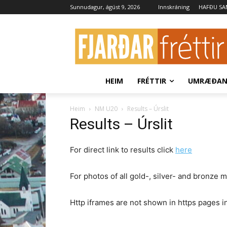
Sunnudagur, ágúst 9, 2026
Innskráning
HAFÐU S
HEIM
FRÉTTIR
UMRÆÐA
Heim
NM U20
Results – Úrslit
Results – Úrslit
For direct link to results click
here
For photos of all gold-, silver- and bronze m
Http iframes are not shown in https pages 