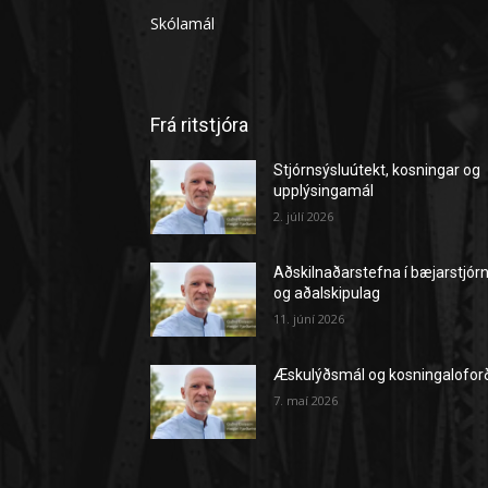
Skólamál
Frá ritstjóra
Stjórnsýsluútekt, kosningar og
upplýsingamál
2. júlí 2026
Aðskilnaðarstefna í bæjarstjór
og aðalskipulag
11. júní 2026
Æskulýðsmál og kosningalofor
7. maí 2026