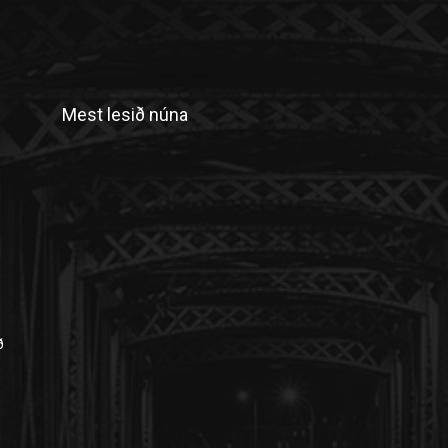
Mest lesið núna
n
ð