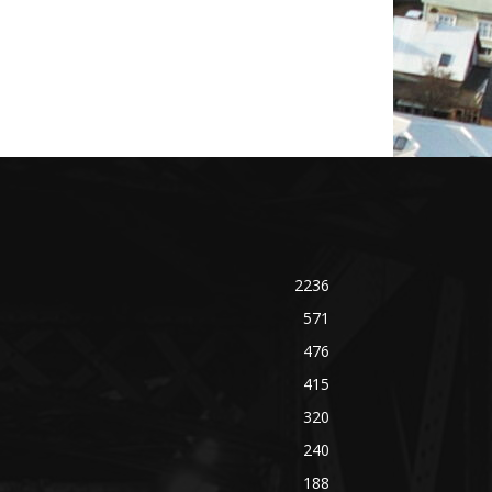
2236
571
476
415
320
240
188