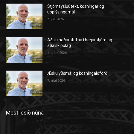
Stjórnsýsluútekt, kosningar og
upplýsingamál
2. júlí 2026
Aðskilnaðarstefna í bæjarstjórn og
aðalskipulag
11. júní 2026
Æskulýðsmál og kosningaloforð
7. maí 2026
Mest lesið núna