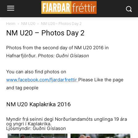
Heim
NM U20
NM U20 – Photos Day 2
NM U20 – Photos Day 2
Photos from the second day of NM U20 2016 in
Hafnarfjörður.
Photos: Guðni Gíslason
You can also find photos on
www.facebook.com/fjardarfrettir
Please Like the page
and tag people
NM U20 Kaplakrika 2016
Myndir frá seinni degi Norðurlandamóts unglinga 19 ára
og yngri í Kaplakrika.
Ljósmyndir: Guðni Gíslason