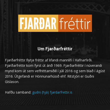
Um Fjarðarfréttir
Fjarðarfréttir flytja fréttir af lifandi mannlífi í Hafnarfirði.
Fjarðarfréttir kom fyrst út árið 1969. Fjarðarfréttir í núverandi
mynd kom út sem veffréttamiðill í júlí 2016 og sem blað í ágúst
2016. Útgefandi er Hönnunarhúsið ehf. Ritstjóri er Guðni
Gíslason.
Hafðu samband:
gudni (hjá) fjardarfrettir.is