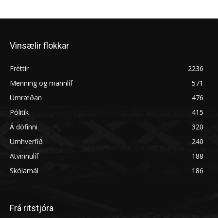
Vinsælir flokkar
Fréttir
2236
Menning og mannlíf
571
Umræðan
476
Pólitík
415
Á döfinni
320
Umhverfið
240
Atvinnulíf
188
Skólamál
186
Frá ritstjóra