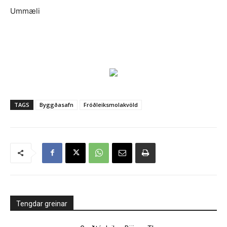
Ummæli
TAGS
Byggðasafn
Fróðleiksmolakvöld
Tengdar greinar