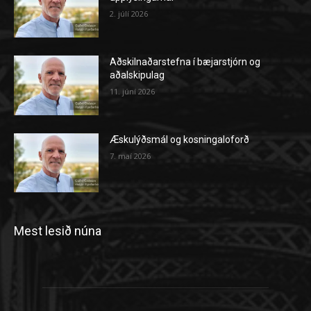
2. júlí 2026
Aðskilnaðarstefna í bæjarstjórn og
aðalskipulag
11. júní 2026
Æskulýðsmál og kosningaloforð
7. maí 2026
Mest lesið núna