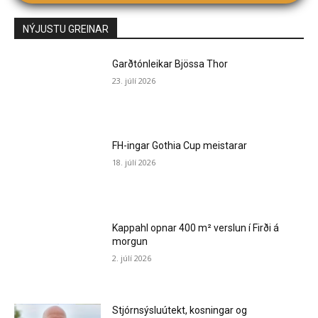
NÝJUSTU GREINAR
Garðtónleikar Bjössa Thor
23. júlí 2026
FH-ingar Gothia Cup meistarar
18. júlí 2026
Kappahl opnar 400 m² verslun í Firði á
morgun
2. júlí 2026
Stjórnsýsluútekt, kosningar og