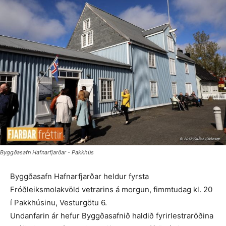
Byggðasafn Hafnarfjarðar - Pakkhús
Byggðasafn Hafnarfjarðar heldur fyrsta
Fróðleiksmolakvöld vetrarins á morgun, fimmtudag kl. 20
í Pakkhúsinu, Vesturgötu 6.
Undanfarin ár hefur Byggðasafnið haldið fyrirlestraröðina