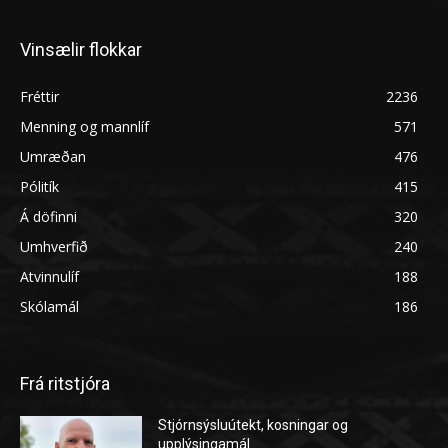
Vinsælir flokkar
Fréttir
2236
Menning og mannlíf
571
Umræðan
476
Pólitík
415
Á döfinni
320
Umhverfið
240
Atvinnulíf
188
Skólamál
186
Frá ritstjóra
Stjórnsýsluútekt, kosningar og
upplýsingamál