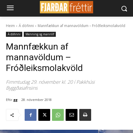
Heim
Á döfinni
Mannfækkun af mannavöldum – Fróðleiksmolakvöld
Á döfinni
Menning og mannlíf
Mannfækkun af
mannavöldum –
Fróðleiksmolakvöld
Fimmtudag 29. nóvember kl. 20 í Pakkhúsi
Byggðasafnsins
Eftir
gg
28. nóvember 2018