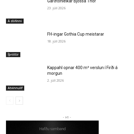
Garðtónleikar Bjössa Thor
23. júlí 2026
Á döfinni
FH-ingar Gothia Cup meistarar
18. júlí 2026
Íþróttir
Kappahl opnar 400 m² verslun í Firði á
morgun
2. júlí 2026
Atvinnulíf
- H1 -