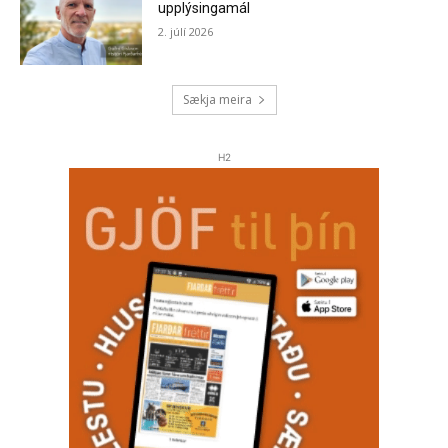
upplýsingamál
2. júlí 2026
Sækja meira
H2