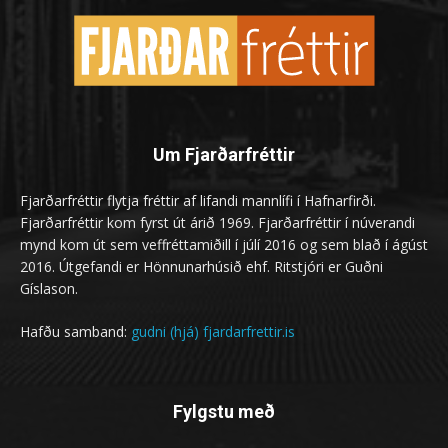
Um Fjarðarfréttir
Fjarðarfréttir flytja fréttir af lifandi mannlífi í Hafnarfirði.
Fjarðarfréttir kom fyrst út árið 1969. Fjarðarfréttir í núverandi
mynd kom út sem veffréttamiðill í júlí 2016 og sem blað í ágúst
2016. Útgefandi er Hönnunarhúsið ehf. Ritstjóri er Guðni
Gíslason.
Hafðu samband:
gudni (hjá) fjardarfrettir.is
Fylgstu með