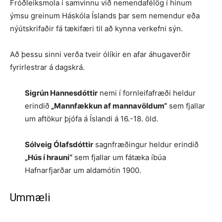
Fróðleiksmola í samvinnu við nemendafélög í hinum
ýmsu greinum Háskóla Íslands þar sem nemendur eða
nýútskrifaðir fá tækifæri til að kynna verkefni sýn.
Að þessu sinni verða tveir ólíkir en afar áhugaverðir
fyrirlestrar á dagskrá.
Sigrún Hannesdóttir
nemi í fornleifafræði heldur
erindið
„Mannfækkun af mannavöldum“
sem fjallar
um aftökur þjófa á Íslandi á 16.-18. öld.
Sólveig Ólafsdóttir
sagnfræðingur heldur erindið
„Hús í hrauni“
sem fjallar um fátæka íbúa
Hafnarfjarðar um aldamótin 1900.
Ummæli