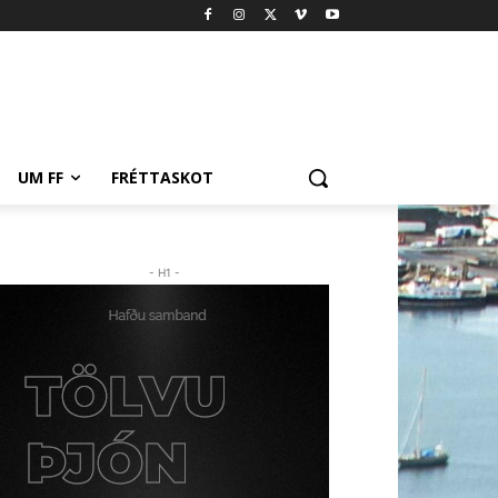
UM FF
FRÉTTASKOT
- H1 -