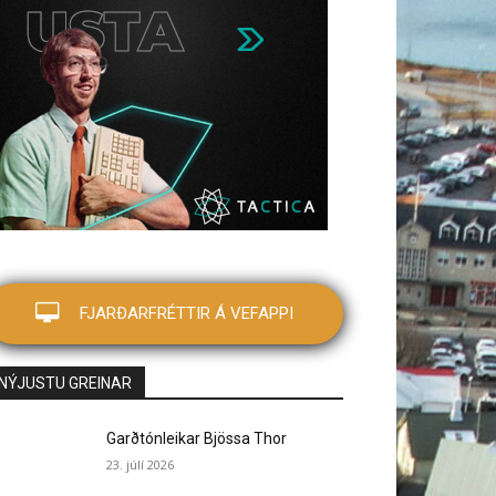
FJARÐARFRÉTTIR Á VEFAPPI
NÝJUSTU GREINAR
Garðtónleikar Bjössa Thor
23. júlí 2026