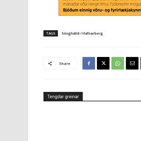
TAGS
Sönghátíð í Hafnarborg
Share
Tengdar greinar
Á döfinni
Íþróttir
Garðtónleikar Bjössa Thor
FH-ingar Go