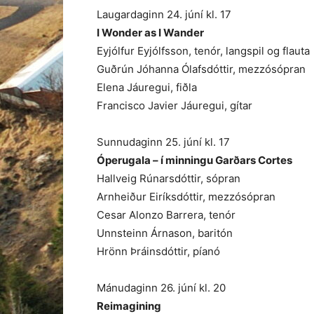
Laugardaginn 24. júní kl. 17
I Wonder as I Wander
Eyjólfur Eyjólfsson, tenór, langspil og flauta
Guðrún Jóhanna Ólafsdóttir, mezzósópran
Elena Jáuregui, fiðla
Francisco Javier Jáuregui, gítar
Sunnudaginn 25. júní kl. 17
Óperugala – í minningu Garðars Cortes
Hallveig Rúnarsdóttir, sópran
Arnheiður Eiríksdóttir, mezzósópran
Cesar Alonzo Barrera, tenór
Unnsteinn Árnason, baritón
Hrönn Þráinsdóttir, píanó
Mánudaginn 26. júní kl. 20
Reimagining