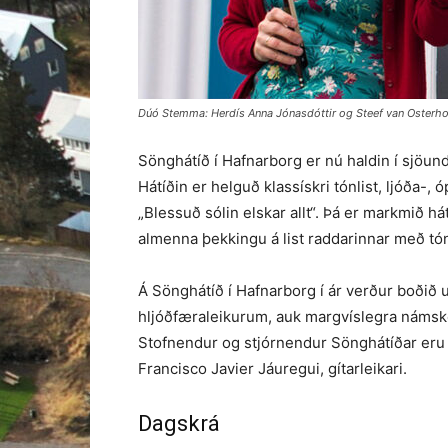
Dúó Stemma: Herdís Anna Jónasdóttir og Steef van Osterhoo
Sönghátíð í Hafnarborg er nú haldin í sjöunda 
Hátíðin er helguð klassískri tónlist, ljóða-
„Blessuð sólin elskar allt“. Þá er markmið h
almenna þekkingu á list raddarinnar með tó
Á Sönghátíð í Hafnarborg í ár verður boðið
hljóðfæraleikurum, auk margvíslegra námskei
Stofnendur og stjórnendur Sönghátíðar eru
Francisco Javier Jáuregui, gítarleikari.
Dagskrá