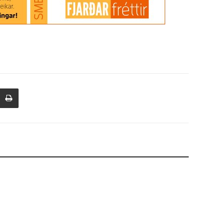
Atvinnulíf
thia Cup meistarar
Kappahl opnar 400 m² verslun í Firði á
morgun