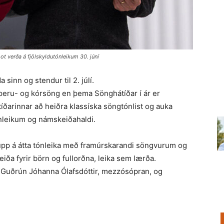
t verða á fjölskyldutónleikum 30. júní
sinn og stendur til 2. júlí.
, óperu- og kórsöng en þema Sönghátíðar í ár er
átíðarinnar að heiðra klassíska söngtónlist og auka
nleikum og námskeiðahaldi.
 upp á átta tónleika með framúrskarandi söngvurum og
ða fyrir börn og fullorðna, leika sem lærða.
 Guðrún Jóhanna Ólafsdóttir, mezzósópran, og