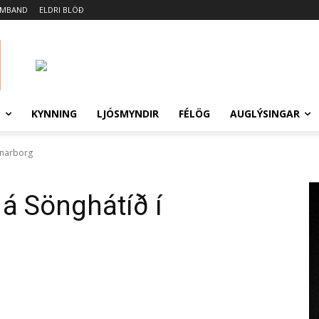
AMBAND
ELDRI BLÖÐ
N
KYNNING
LJÓSMYNDIR
FÉLÖG
AUGLÝSINGAR
fnarborg
 á Sönghátíð í