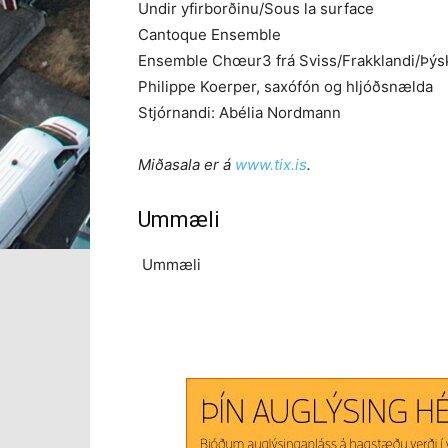
Undir yfirborðinu/Sous la surface
Cantoque Ensemble
Ensemble Chœur3 frá Sviss/Frakklandi/Þýs
Philippe Koerper, saxófón og hljóðsnælda
Stjórnandi: Abélia Nordmann
Miðasala er á
www.tix.is
.
Ummæli
Ummæli