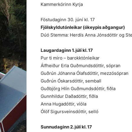
Kammerkórinn Kyrja
Föstudaginn 30. júní kl. 17
Fjölskyldutónleikar (ókeypis aðgangur)
Dúó Stemma: Herdís Anna Jónsdóttir og St
Laugardaginn 1. júlí kl. 17
Pur ti miro – barokktónleikar
Álfheiður Erla Guðmundsdóttir, sópran
Guðrún Jóhanna Ólafsdóttir, mezzósópran
Guðrún Óskarsdóttir, semball
Guðbjörg Hlín Guðmundsdóttir, fiðla
Gunnhildur Daðadóttir, fiðla
Anna Hugadóttir, víóla
Ólöf Sigursveinsdóttir, selló
Sunnudaginn 2. júlí kl. 17