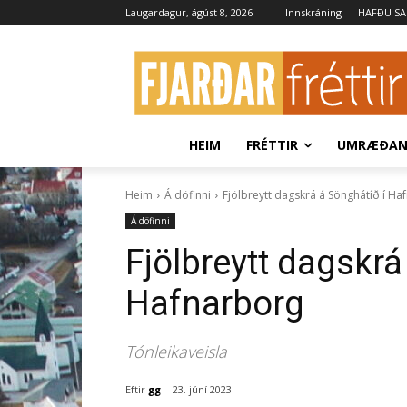
Laugardagur, ágúst 8, 2026
Innskráning
HAFÐU S
HEIM
FRÉTTIR
UMRÆÐA
Heim
Á döfinni
Fjölbreytt dagskrá á Sönghátíð í Ha
Á döfinni
Fjölbreytt dagskrá
Hafnarborg
Tónleikaveisla
Eftir
gg
23. júní 2023