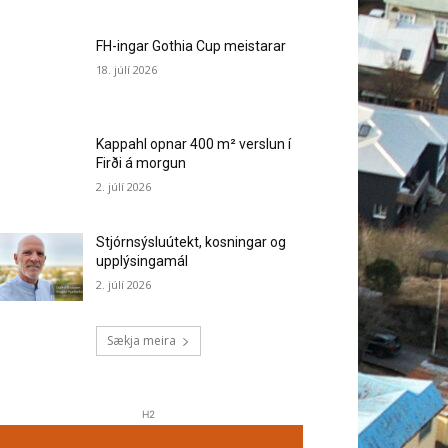
FH-ingar Gothia Cup meistarar
18. júlí 2026
Kappahl opnar 400 m² verslun í
Firði á morgun
2. júlí 2026
Stjórnsýsluútekt, kosningar og
upplýsingamál
2. júlí 2026
Sækja meira
H2