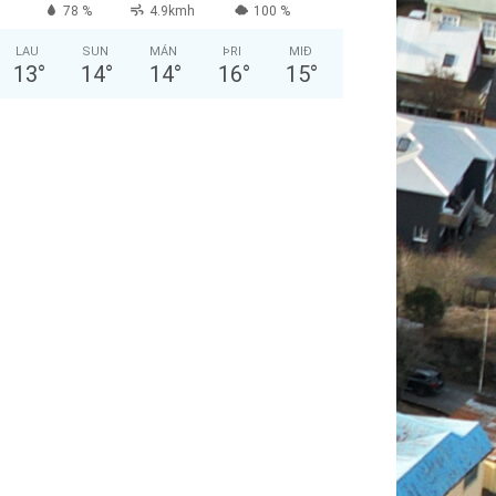
78 %
4.9kmh
100 %
LAU
SUN
MÁN
ÞRI
MIÐ
13
°
14
°
14
°
16
°
15
°