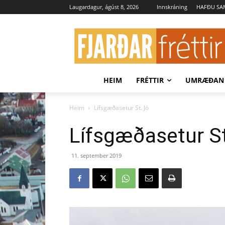
Laugardagur, ágúst 8, 2026
Innskráning
HAFÐU S
HEIM
FRÉTTIR
UMRÆÐAN
Heim
Lífsgæðasetur St. Jó
Lífsgæðasetur St
11. september 2019