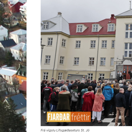
Frá vígslu Lífsgæðaseturs St. Jó