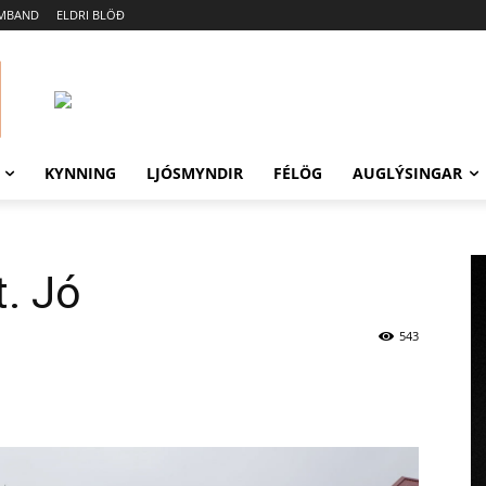
AMBAND
ELDRI BLÖÐ
KYNNING
LJÓSMYNDIR
FÉLÖG
AUGLÝSINGAR
. Jó
543