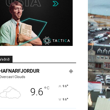
Veðrið
HAFNARFJORDUR
Overcast Clouds
°
9.6
°
C
9.6
°
9.6