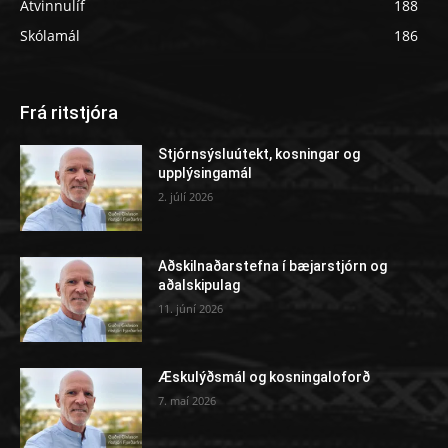
Atvinnulíf
188
Skólamál
186
Frá ritstjóra
Stjórnsýsluútekt, kosningar og
upplýsingamál
2. júlí 2026
Aðskilnaðarstefna í bæjarstjórn og
aðalskipulag
11. júní 2026
Æskulýðsmál og kosningaloforð
7. maí 2026