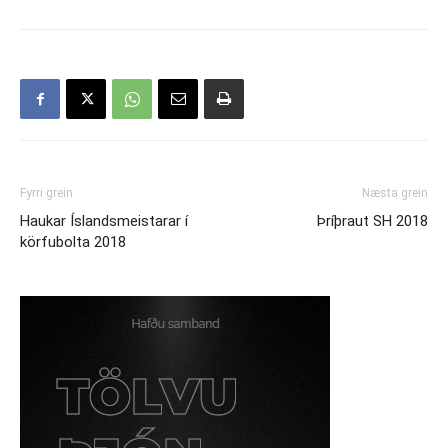
Fyrri grein
Næsta grein
Haukar Íslandsmeistarar í
Þríþraut SH 2018
körfubolta 2018