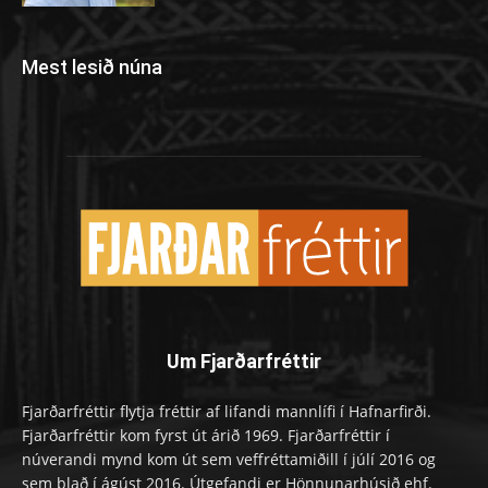
Mest lesið núna
Um Fjarðarfréttir
Fjarðarfréttir flytja fréttir af lifandi mannlífi í Hafnarfirði.
Fjarðarfréttir kom fyrst út árið 1969. Fjarðarfréttir í
núverandi mynd kom út sem veffréttamiðill í júlí 2016 og
sem blað í ágúst 2016. Útgefandi er Hönnunarhúsið ehf.