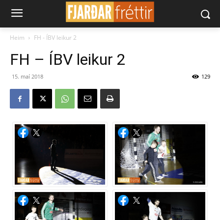
Heim
FH - ÍBV leikur 2
FH – ÍBV leikur 2
15. maí 2018
129