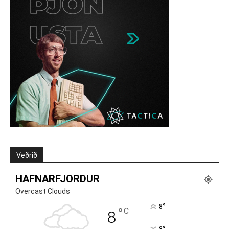
Veðrið
HAFNARFJORDUR
Overcast Clouds
°
8
°
C
8
8