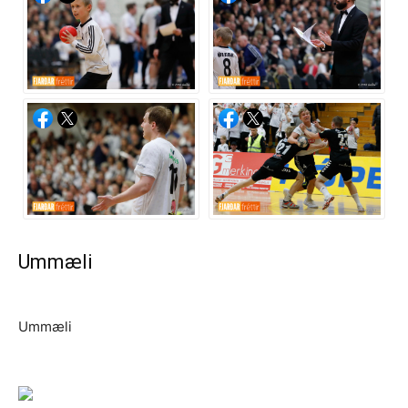
Ummæli
Ummæli