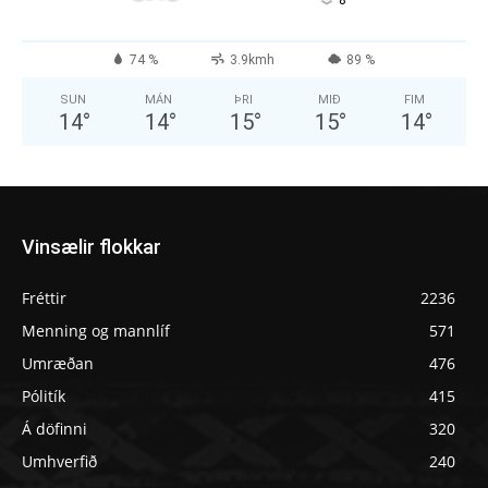
°
74 %
3.9kmh
89 %
SUN
MÁN
ÞRI
MIÐ
FIM
14
°
14
°
15
°
15
°
14
°
Vinsælir flokkar
Fréttir
2236
Menning og mannlíf
571
Umræðan
476
Pólitík
415
Á döfinni
320
Umhverfið
240