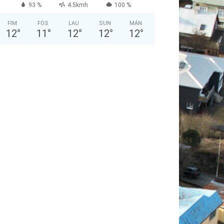
93 %
4.5kmh
100 %
FIM
FÖS
LAU
SUN
MÁN
12
°
11
°
12
°
12
°
12
°