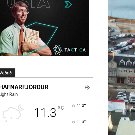
Veðrið
HAFNARFJORDUR
Light Rain
°
11.3
°
C
11.3
°
11.3