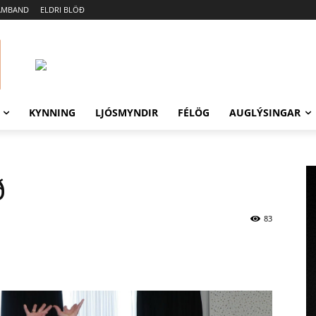
AMBAND
ELDRI BLÖÐ
KYNNING
LJÓSMYNDIR
FÉLÖG
AUGLÝSINGAR
ð
83