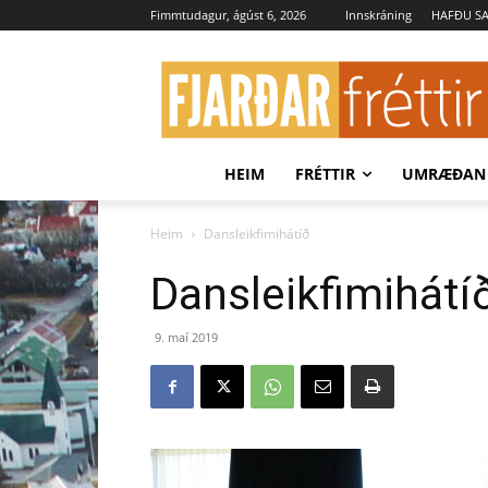
Fimmtudagur, ágúst 6, 2026
Innskráning
HAFÐU S
HEIM
FRÉTTIR
UMRÆÐAN
Heim
Dansleikfimihátíð
Dansleikfimihátí
9. maí 2019