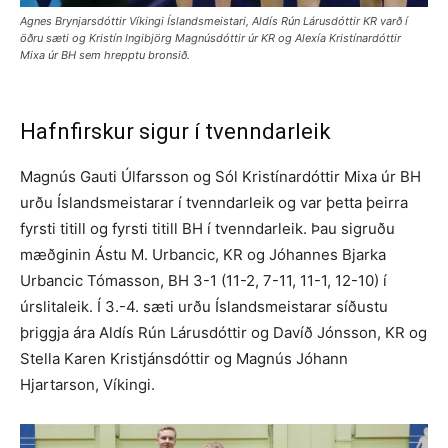
Agnes Brynjarsdóttir Víkingi Íslandsmeistari, Aldís Rún Lárusdóttir KR varð í
öðru sæti og Kristín Ingibjörg Magnúsdóttir úr KR og Alexía Kristínardóttir
Mixa úr BH sem hrepptu bronsið.
Hafnfirskur sigur í tvenndarleik
Magnús Gauti Úlfarsson og Sól Kristínardóttir Mixa úr BH
urðu Íslandsmeistarar í tvenndarleik og var þetta þeirra
fyrsti titill og fyrsti titill BH í tvenndarleik. Þau sigruðu
mæðginin Ástu M. Urbancic, KR og Jóhannes Bjarka
Urbancic Tómasson, BH 3-1 (11-2, 7-11, 11-1, 12-10) í
úrslitaleik. Í 3.-4. sæti urðu Íslandsmeistarar síðustu
þriggja ára Aldís Rún Lárusdóttir og Davíð Jónsson, KR og
Stella Karen Kristjánsdóttir og Magnús Jóhann
Hjartarson, Víkingi.