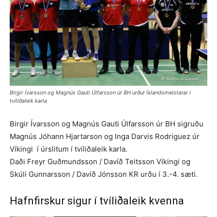
Birgir Ívarsson og Magnús Gauti Úlfarsson úr BH urður Íslandsmeistarar í
tvíliðaleik karla
Birgir Ívarsson og Magnús Gauti Úlfarsson úr BH sigruðu
Magnús Jóhann Hjartarson og Inga Darvis Rodriguez úr
Víkingi í úrslitum í tvíliðaleik karla.
Daði Freyr Guðmundsson / Davíð Teitsson Víkingi og
Skúli Gunnarsson / Davíð Jónsson KR urðu í 3.-4. sæti.
Hafnfirskur sigur í tvíliðaleik kvenna