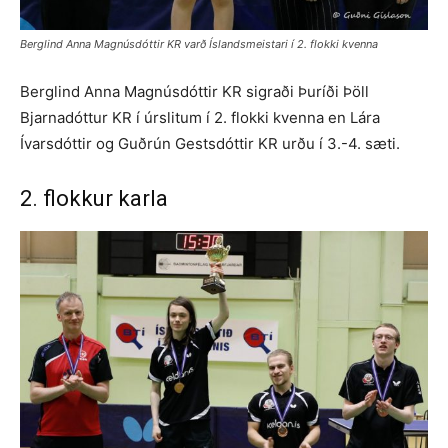
Berglind Anna Magnúsdóttir KR varð Íslandsmeistari í 2. flokki kvenna
Berglind Anna Magnúsdóttir KR sigraði Þuríði Þöll
Bjarnadóttur KR í úrslitum í 2. flokki kvenna en Lára
Ívarsdóttir og Guðrún Gestsdóttir KR urðu í 3.-4. sæti.
2. flokkur karla