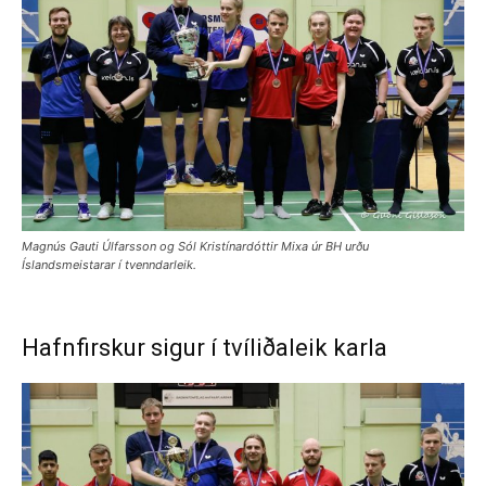
Magnús Gauti Úlfarsson og Sól Kristínardóttir Mixa úr BH urðu
Íslandsmeistarar í tvenndarleik.
Hafnfirskur sigur í tvíliðaleik karla