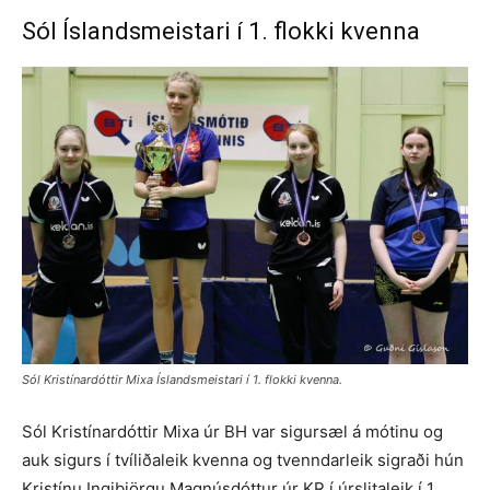
Sól Íslandsmeistari í 1. flokki kvenna
Sól Kristínardóttir Mixa Íslandsmeistari í 1. flokki kvenna.
Sól Kristínardóttir Mixa úr BH var sigursæl á mótinu og
auk sigurs í tvíliðaleik kvenna og tvenndarleik sigraði hún
Kristínu Ingibjörgu Magnúsdóttur úr KR í úrslitaleik í 1.