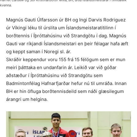
Harriet Cardew og Sól Kristínardóttir Mixa, BH, urðu Íslandsmeistarar í tvíliðaleik
kvenna.
Magnús Gauti Úlfarsson úr BH og Ingi Darvis Rodriguez
úr Víkingi léku til úrslita um Íslandsmeistaratitilinn í
borðtennis í Íþróttahúsinu við Strandgötu í dag. Magnús
Gauti var ríkjandi Íslandsmeistari en þeir félagar hafa æft
og keppt saman í Noregi sl. ár.
Skráðir keppendur voru 155 frá 15 félögum sem er mun
meiri þátttaka en undanfarin ár. Leikið var við góðar
aðstæður í Íþróttahúsinu við Strandgötu sem
Badmintonfélag Hafnarfjarðar hefur nú til umráða. Innan
BH er hin öfluga borðtennisdeild sem náði glæsilegum
árangri um helgina.