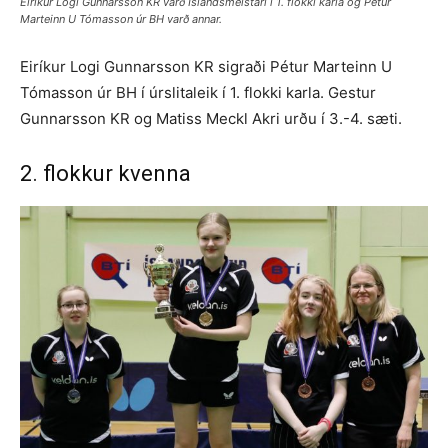
Eiríkur Logi Gunnarsson KR varð Íslandsmeistari í 1. flokki karla og Pétur
Marteinn U Tómasson úr BH varð annar.
Eiríkur Logi Gunnarsson KR sigraði Pétur Marteinn U
Tómasson úr BH í úrslitaleik í 1. flokki karla. Gestur
Gunnarsson KR og Matiss Meckl Akri urðu í 3.-4. sæti.
2. flokkur kvenna