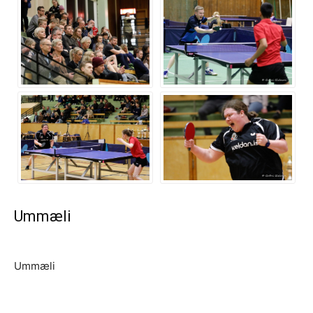
Ummæli
Ummæli