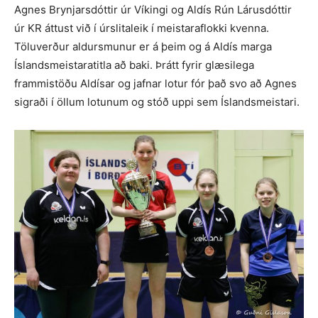
Agnes Brynjarsdóttir úr Víkingi og Aldís Rún Lárusdóttir
úr KR áttust við í úrslitaleik í meistaraflokki kvenna.
Töluverður aldursmunur er á þeim og á Aldís marga
Íslandsmeistaratitla að baki. Þrátt fyrir glæsilega
frammistöðu Aldísar og jafnar lotur fór það svo að Agnes
sigraði í öllum lotunum og stóð uppi sem Íslandsmeistari.