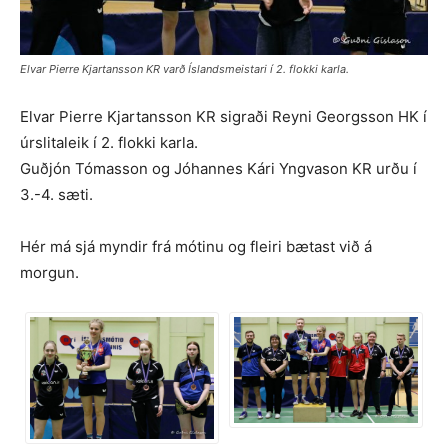
Elvar Pierre Kjartansson KR varð Íslandsmeistari í 2. flokki karla.
Elvar Pierre Kjartansson KR sigraði Reyni Georgsson HK í
úrslitaleik í 2. flokki karla.
Guðjón Tómasson og Jóhannes Kári Yngvason KR urðu í
3.-4. sæti.
Hér má sjá myndir frá mótinu og fleiri bætast við á
morgun.