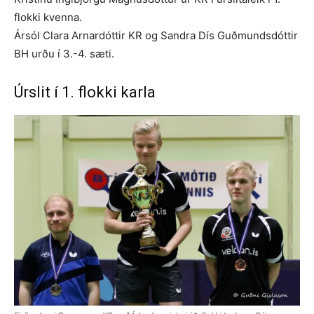
flokki kvenna.
Ársól Clara Arnardóttir KR og Sandra Dís Guðmundsdóttir
BH urðu í 3.-4. sæti.
Úrslit í 1. flokki karla