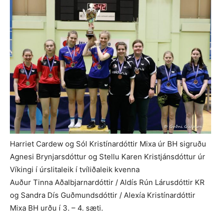
Harriet Cardew og Sól Kristínardóttir Mixa úr BH sigruðu
Agnesi Brynjarsdóttur og Stellu Karen Kristjánsdóttur úr
Víkingi í úrslitaleik í tvíliðaleik kvenna
Auður Tinna Aðalbjarnardóttir / Aldís Rún Lárusdóttir KR
og Sandra Dís Guðmundsdóttir / Alexía Kristínardóttir
Mixa BH urðu í 3. – 4. sæti.