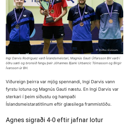
Ingi Darvis Rodriguez varð Íslandsmeistari, Magnús Gauti Úlfarsson BH varð í
öðru sæti og bronsið fengu þeir Jóhannes Bjarki Urbancic Tómasson og Birgir
Ívarsson úr BH.
Viðureign þeirra var mjög spennandi, Ingi Darvis vann
fyrstu lotuna og Magnús Gauti næstu. En Ingi Darvis var
sterkari í þeim síðustu og hampaði
Íslandsmeistaratitlinum eftir glæsilega frammistöðu.
Agnes sigraði 4-0 eftir jafnar lotur