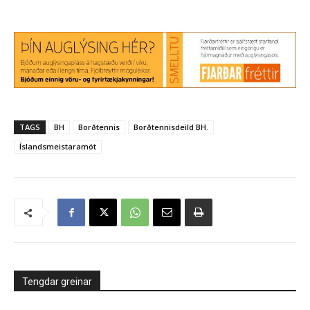
TAGS
BH
Borðtennis
Borðtennisdeild BH.
Íslandsmeistaramót
Tengdar greinar