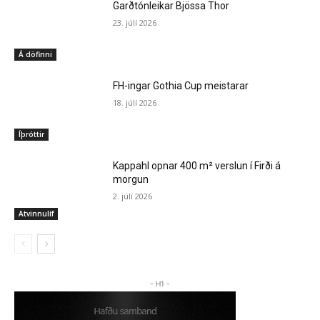
Garðtónleikar Bjössa Thor
23. júlí 2026
Á döfinni
FH-ingar Gothia Cup meistarar
18. júlí 2026
Íþróttir
Kappahl opnar 400 m² verslun í Firði á
morgun
2. júlí 2026
Atvinnulíf
- H1 -