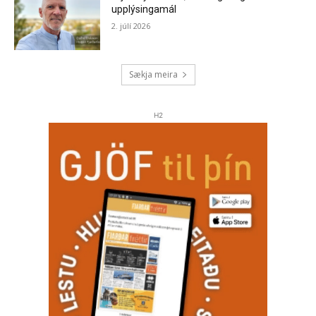
upplýsingamál
2. júlí 2026
Sækja meira
H2