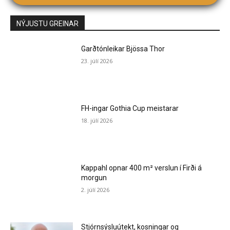
NÝJUSTU GREINAR
Garðtónleikar Bjössa Thor
23. júlí 2026
FH-ingar Gothia Cup meistarar
18. júlí 2026
Kappahl opnar 400 m² verslun í Firði á
morgun
2. júlí 2026
Stjórnsýsluútekt, kosningar og