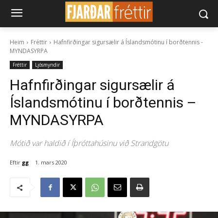
Heim
Fréttir
Hafnfirðingar sigursælir á Íslandsmótinu í borðtennis -
MYNDASYRPA
Fréttir
Ljósmyndir
Hafnfirðingar sigursælir á
Íslandsmótinu í borðtennis –
MYNDASYRPA
Mótið var haldið í Íþróttahúsinu við Strandgötu
Eftir
gg
1. mars 2020