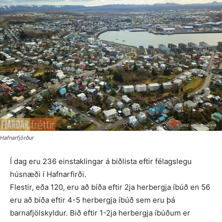
Hafnarfjörður
Í dag eru 236 einstaklingar á biðlista eftir félagslegu
húsnæði í Hafnarfirði.
Flestir, eða 120, eru að bíða eftir 2ja herbergja íbúð en 56
eru að bíða eftir 4-5 herbergja íbúð sem eru þá
barnafjölskyldur. Bið eftir 1-2ja herbergja íbúðum er