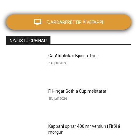
FJARÐARFRÉTTIR Á VEFAPPI
NÝJUSTU GREINAR
Garðtónleikar Bjössa Thor
23. júlí 2026
FH-ingar Gothia Cup meistarar
18. júlí 2026
Kappahl opnar 400 m² verslun í Firði á
morgun