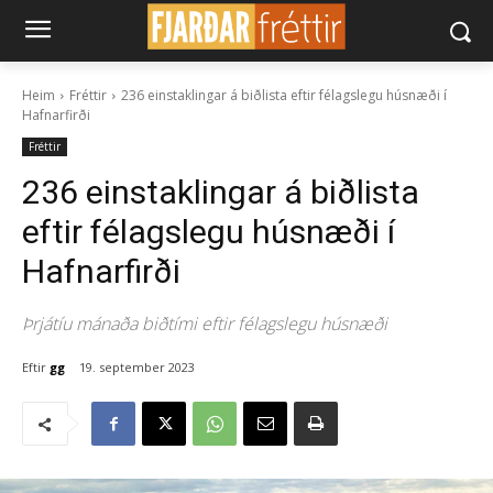
Heim
Fréttir
236 einstaklingar á biðlista eftir félagslegu húsnæði í
Hafnarfirði
Fréttir
236 einstaklingar á biðlista
eftir félagslegu húsnæði í
Hafnarfirði
Þrjátíu mánaða biðtími eftir félagslegu húsnæði
Eftir
gg
19. september 2023