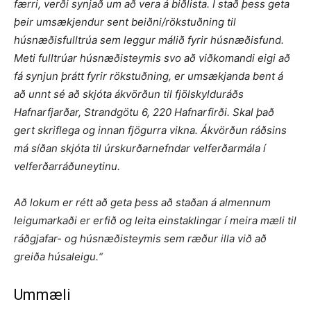
færri, verði synjað um að vera á biðlista. Í stað þess geta
þeir umsækjendur sent beiðni/rökstuðning til
húsnæðisfulltrúa sem leggur málið fyrir húsnæðisfund.
Meti fulltrúar húsnæðisteymis svo að viðkomandi eigi að
fá synjun þrátt fyrir rökstuðning, er umsækjanda bent á
að unnt sé að skjóta ákvörðun til fjölskylduráðs
Hafnarfjarðar, Strandgötu 6, 220 Hafnarfirði. Skal það
gert skriflega og innan fjögurra vikna. Ákvörðun ráðsins
má síðan skjóta til úrskurðarnefndar velferðarmála í
velferðarráðuneytinu.
Að lokum er rétt að geta þess að staðan á almennum
leigumarkaði er erfið og leita einstaklingar í meira mæli til
ráðgjafar- og húsnæðisteymis sem ræður illa við að
greiða húsaleigu.“
Ummæli