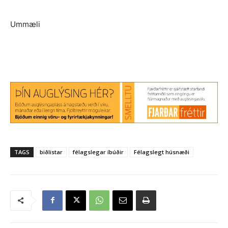
Ummæli
TAGS
biðlistar
félagslegar íbúðir
Félagslegt húsnæði