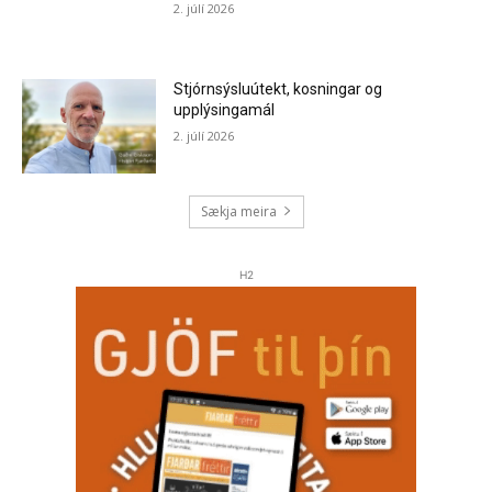
2. júlí 2026
Stjórnsýsluútekt, kosningar og
upplýsingamál
2. júlí 2026
Sækja meira
H2