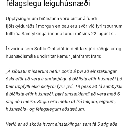
félagslegu leiguhúsnæði
Upplýsingar um biðlistana voru birtar á fundi
fjölskylduráðs í morgun en þau eru svör við fyrirspurnum
fulltrúa Samfylkingarinnar á fundi ráðsins 22. ágúst sl.
Í svarinu sem Soffía Ólafsdóttir, deildarstjóri ráðgjafar og
húsnæðismála undirritar kemur jafnframt fram:
„Á síðustu misserum hefur borið á því að einstaklingar
óski eftir að vera á undanþágu á biðlista eftir húsnæði þó
þeir uppfylli ekki skilyrði fyrir því. Til þess að fá samþykki
á biðlista eftir húsnæði, þarf umsækjandi að vera með 6
stig eða meira. Stigin eru metin út frá tekjum, eignum,
húsnæðis- og félagslegum aðstæðum.
Verið er að skoða hvort einstaklingar sem fá 5 stig eða