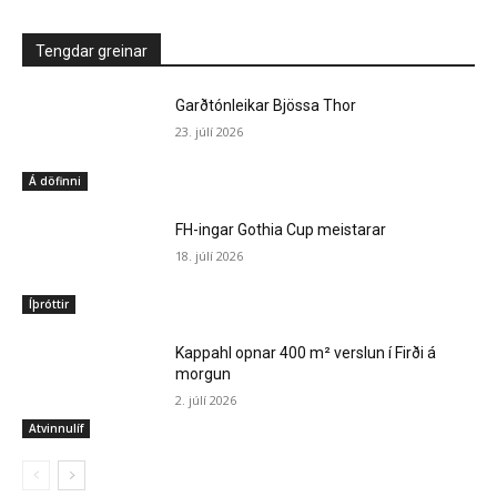
Tengdar greinar
Garðtónleikar Bjössa Thor
23. júlí 2026
Á döfinni
FH-ingar Gothia Cup meistarar
18. júlí 2026
Íþróttir
Kappahl opnar 400 m² verslun í Firði á
morgun
2. júlí 2026
Atvinnulíf