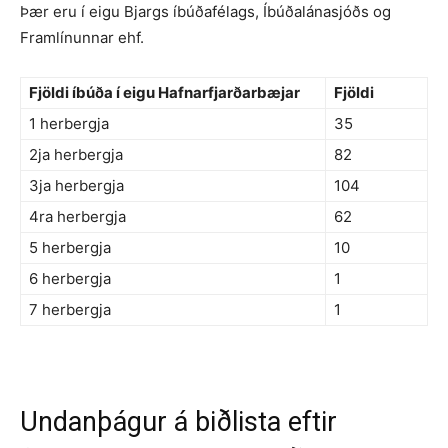
Þær eru í eigu Bjargs íbúðafélags, Íbúðalánasjóðs og
Framlínunnar ehf.
Fjöldi íbúða í eigu Hafnarfjarðarbæjar
Fjöldi
1 herbergja
35
2ja herbergja
82
3ja herbergja
104
4ra herbergja
62
5 herbergja
10
6 herbergja
1
7 herbergja
1
Undanþágur á biðlista eftir