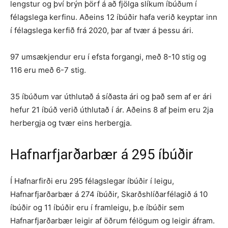
lengstur og því brýn þörf á að fjölga slíkum íbúðum í
félagslega kerfinu. Aðeins 12 íbúðir hafa verið keyptar inn
í félagslega kerfið frá 2020, þar af tvær á þessu ári.
97 umsækjendur eru í efsta forgangi, með 8-10 stig og
116 eru með 6-7 stig.
35 íbúðum var úthlutað á síðasta ári og það sem af er ári
hefur 21 íbúð verið úthlutað í ár. Aðeins 8 af þeim eru 2ja
herbergja og tvær eins herbergja.
Hafnarfjarðarbær á 295 íbúðir
Í Hafnarfirði eru 295 félagslegar íbúðir í leigu,
Hafnarfjarðarbær á 274 íbúðir, Skarðshlíðarfélagið á 10
íbúðir og 11 íbúðir eru í framleigu, þ.e íbúðir sem
Hafnarfjarðarbær leigir af öðrum félögum og leigir áfram.